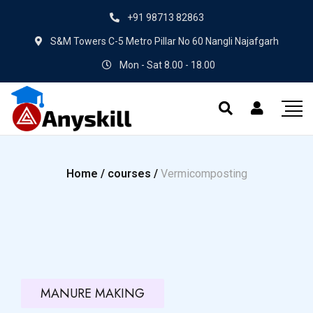
+91 98713 82863
S&M Towers C-5 Metro Pillar No 60 Nangli Najafgarh
Mon - Sat 8.00 - 18.00
Home /
courses /
Vermicomposting
MANURE MAKING